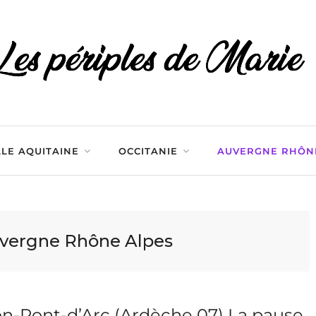
LE AQUITAINE
OCCITANIE
AUVERGNE RHÔN
vergne Rhône Alpes
on-Pont-d’Arc (Ardèche 07) La pause