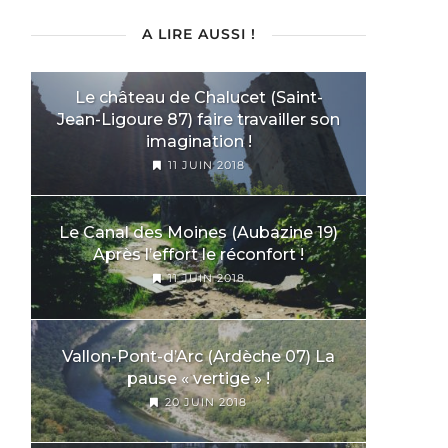
A LIRE AUSSI !
Le château de Chalucet (Saint-
Jean-Ligoure 87) faire travailler son
imagination !
11 JUIN 2018
Le Canal des Moines (Aubazine 19)
Après l’effort le réconfort !
11 JUIN 2018
Vallon-Pont-d’Arc (Ardèche 07) La
pause « vertige » !
20 JUIN 2018