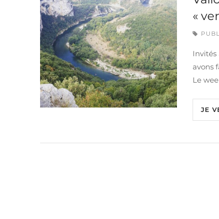
« ver
PUBL
Invités
avons f
Le week
JE V