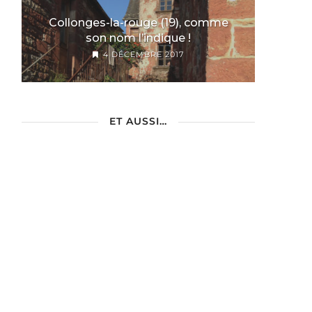
Collonges-la-rouge (19), comme
son nom l’indique !
4 DÉCEMBRE 2017
ET AUSSI…