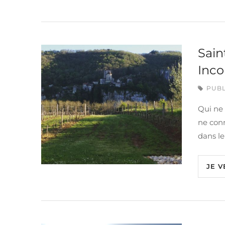
Sain
Inco
PUBL
Qui ne
ne conn
dans le
JE V