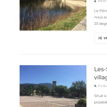
MARI
Le Péri
nous av
25 degr
JE V
Les-
vill
PUBL
Situé à
possède