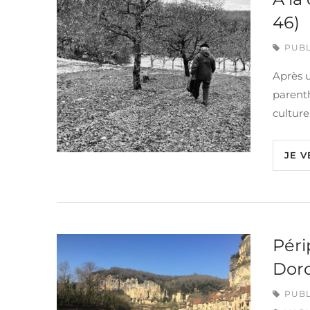
46)
PUBL
Après u
parenth
culture
JE V
Péri
Dord
PUBL