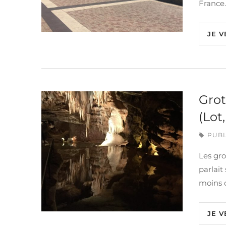
France.
JE V
Grot
(Lot
PUBL
Les gro
parlait
moins c
JE V