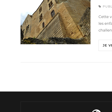
PUBL
Cette vi
les enf
challen
JE V