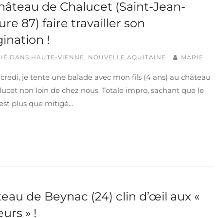
hâteau de Chalucet (Saint-Jean-
ure 87) faire travailler son
ination !
IÉ DANS
HAUTE-VIENNE
,
NOUVELLE AQUITAINE
MARIE
redi, je tente une balade avec mon fils (4 ans) au château
ucet non loin de chez nous. Totale impro, sachant que le
est plus que mitigé…
eau de Beynac (24) clin d’œil aux «
eurs » !