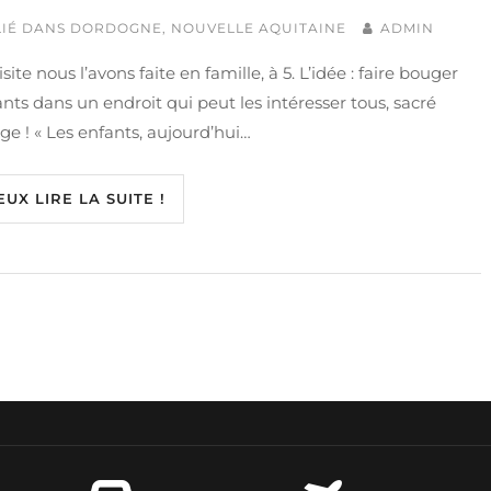
IÉ DANS
DORDOGNE
,
NOUVELLE AQUITAINE
ADMIN
site nous l’avons faite en famille, à 5. L’idée : faire bouger
ants dans un endroit qui peut les intéresser tous, sacré
ge ! « Les enfants, aujourd’hui…
EUX LIRE LA SUITE !