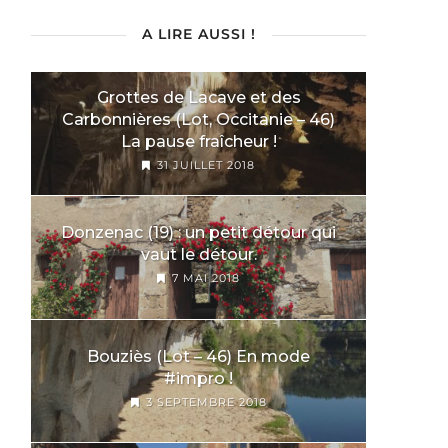
A LIRE AUSSI !
Grottes de Lacave et des
Carbonnières (Lot, Occitanie – 46)
La pause fraîcheur !
31 JUILLET 2018
Donzenac (19) : un petit détour qui
vaut le détour.
7 MAI 2018
Bouziès (Lot – 46) En mode
#impro !
3 SEPTEMBRE 2018