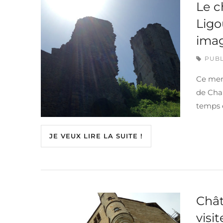
Le c
Ligo
imag
PUBL
Ce merc
de Chal
temps 
JE VEUX LIRE LA SUITE !
Chât
visit