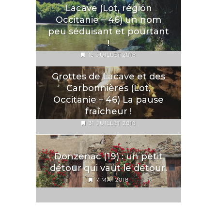
Lacave (Lot, région
Occitanie – 46) un nom
peu séduisant et pourtant
!
19 JUILLET 2018
Grottes de Lacave et des
Carbonnières (Lot,
Occitanie – 46) La pause
fraîcheur !
31 JUILLET 2018
Donzenac (19) : un petit
détour qui vaut le détour.
7 MAI 2018